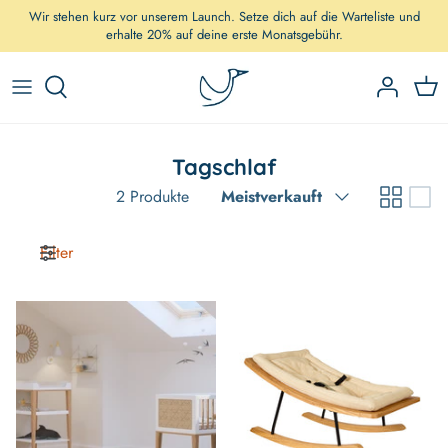
Direkt
Wir stehen kurz vor unserem Launch. Setze dich auf die Warteliste und
zum
erhalte 20% auf deine erste Monatsgebühr.
Inhalt
Unterwegs
Babybetten
Tagschlaf
Wiegen/Wippen
Sortieren
2 Produkte
Meistverkauft
Spielen
Filter
Wickeltisch
Stillsessel
Hochstühle
Déco